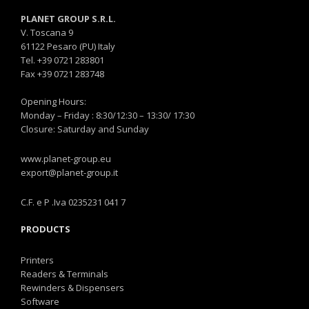
PLANET GROUP S.R.L.
V. Toscana 9
61122 Pesaro (PU) Italy
Tel. +39 0721 283801
Fax +39 0721 283748
Opening Hours:
Monday – Friday : 8:30/12:30 – 13:30/ 17:30
Closure: Saturday and Sunday
www.planet-group.eu
export@planet-group.it
C.F. e P .Iva 0235231 041 7
PRODUCTS
Printers
Readers & Terminals
Rewinders & Dispensers
Software