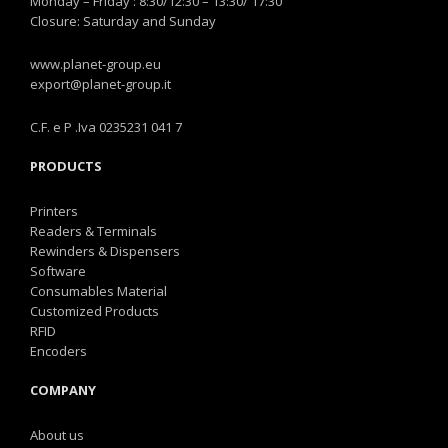
Monday – Friday : 8:30/12:30 – 13:30/ 17:30
Closure: Saturday and Sunday
www.planet-group.eu
export@planet-group.it
C.F. e P .Iva 0235231 041 7
PRODUCTS
Printers
Readers & Terminals
Rewinders & Dispensers
Software
Consumables Material
Customized Products
RFID
Encoders
COMPANY
About us