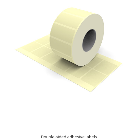
Double-sided adhesive labels